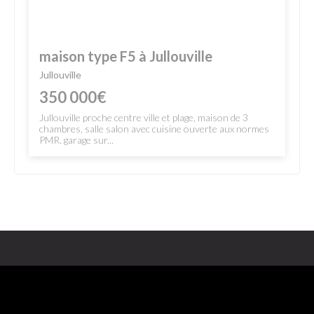
maison type F5 à Jullouville
Jullouville
350 000€
Jullouville proche centre ville et plage, maison de 3
chambres, salle salon avec cuisine ouverte aux normes
PMR. garage sur...