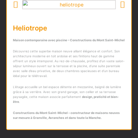
Heliotrope
Maison contemporaine avec piscine – Constructions du Mont Saint-Michel
Découvrez cette superbe maison neuve alliant élégance et confort. Son
architecture moderne en toit ardoise et ses finitions haut de gamme
offrent un style intemporel. Au rez-de-chaussée, profitez d’un vaste salon-
séjour lumineux ouvert sur la terrasse et la piscine, d’une suite parentale
avec salle d’eau privative, de deux chambres spacieuses et d’un bureau
idéal pour le télétravail.
L’étage accueille un bel espace détente en mezzanine, baigné de lumière
grâce à sa verrière. Avec son grand garage, son cellier et sa terrasse
paysagée, cette maison associe parfaitement
design, praticité et bien-
être
.
Constructions du Mont Saint-Michel – constructeur de maisons neuves
sur mesure à Granville, Avranches et dans toute la Manche.