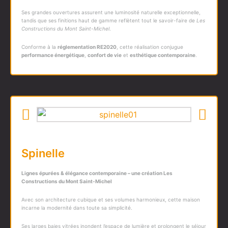
Ses grandes ouvertures assurent une luminosité naturelle exceptionnelle,
tandis que ses finitions haut de gamme reflètent tout le savoir-faire de
Les
Constructions du Mont Saint-Michel
.
Conforme à la
réglementation RE2020
, cette réalisation conjugue
performance énergétique
,
confort de vie
et
esthétique contemporaine
.
Spinelle
Lignes épurées & élégance contemporaine – une création
Les
Constructions du Mont Saint-Michel
Avec son architecture cubique et ses volumes harmonieux, cette maison
incarne la modernité dans toute sa simplicité.
Ses larges baies vitrées inondent l’espace de lumière et prolongent le séjour