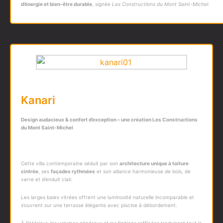
d’énergie et bien-être durable
, signée
Les Constructions du Mont Saint-Michel
.
Kanari
Design audacieux & confort d’exception – une création
Les Constructions
du Mont Saint-Michel
Cette villa contemporaine séduit par son
architecture unique à toiture
cintrée
, ses
façades rythmées
et son alliance harmonieuse de bois, de
verre et d’enduit clair.
Les larges baies vitrées offrent une luminosité naturelle incomparable et
s’ouvrent sur une terrasse élégante avec piscine à débordement.