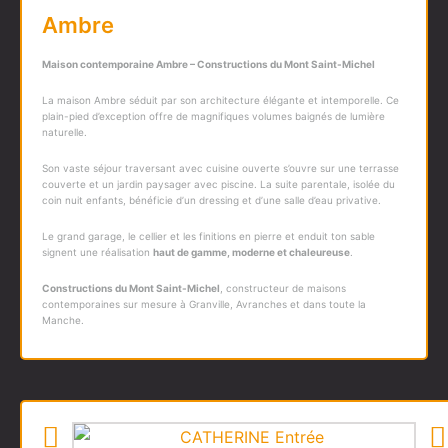
Ambre
Maison contemporaine Ambre – Constructions du Mont Saint-Michel
La maison Ambre séduit par son architecture élégante et intemporelle. Ce
plain-pied d’exception offre de magnifiques volumes baignés de lumière
naturelle.
Son vaste séjour traversant avec cuisine ouverte s’ouvre sur une terrasse
couverte et un jardin paysager avec piscine. La suite parentale, isolée du
coin nuit enfants, bénéficie d’un dressing et d’une salle d’eau privative.
Le grand garage, le cellier et les finitions en pierre et enduit ton sable
signent une réalisation
haut de gamme, moderne et chaleureuse
.
Constructions du Mont Saint-Michel
, constructeur de maisons
contemporaines sur mesure à Granville, Avranches et dans toute la
Manche.