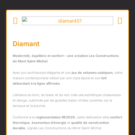
Diamant
Modernité, équilibre et confort – une création
Les Constructions
du Mont Saint-Michel
Avec son architecture élégante et son
jeu de volumes cubiques
, cette
maison contemporaine séduit par son style épuré et son
toit
débordant à la ligne affirmée
.
L’alliance du bois, du blanc et du noir crée une esthétique chaleureuse
et design, sublimée par de grandes baies vitrées ouvertes sur la
terrasse et la piscine.
Conforme à la
réglementation RE2020
, cette réalisation allie
confort
thermique
,
économies d’énergie
et
qualité de construction
durable
, signée
Les Constructions du Mont Saint-Michel
.