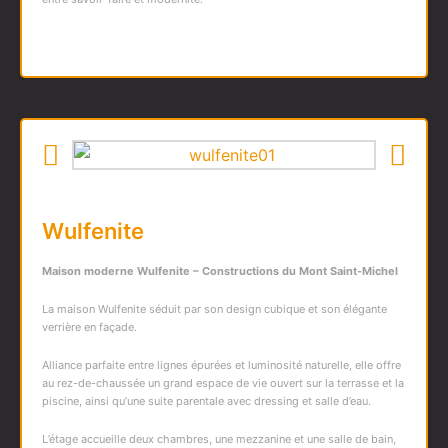
Wulfenite
Maison moderne Wulfenite – Constructions du Mont Saint-Michel
La maison Wulfenite séduit par son design cubique et son élégante
verrière en façade.
Alliance parfaite entre lignes épurées et luminosité naturelle, elle offre
au rez-de-chaussée un grand espace de vie ouvert sur la terrasse et la
piscine, ainsi qu’une suite parentale avec dressing et salle d’eau.
L’étage accueille deux chambres, une mezzanine et une salle de bain,