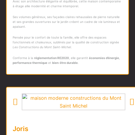
Avec son architecture élégante et équilibrée, cette maison contemporaine
à étage allie modernité et charme intemporel.
Ses volumes généreux, ses façades claires rehaussées de pierre naturelle
et ses grandes ouvertures sur le jardin créent un cadre de vie lumineux et
apaisant.
Pensée pour le confort de toute la famille, elle offre des espaces
fonctionnels et chaleureux, sublimés par la qualité de construction signée
Les Constructions du Mont Saint-Michel
.
Conforme à la
réglementation RE2020
, elle garantit
économies d’énergie
,
performance thermique
et
bien-être durable
.
Joris