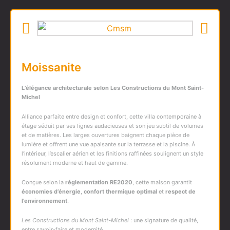
Moissanite
L’élégance architecturale selon
Les Constructions du Mont Saint-
Michel
Alliance parfaite entre design et confort, cette villa contemporaine à
étage séduit par ses lignes audacieuses et son jeu subtil de volumes
et de matières. Les larges ouvertures baignent chaque pièce de
lumière et offrent une vue apaisante sur la terrasse et la piscine. À
l’intérieur, l’escalier aérien et les finitions raffinées soulignent un style
résolument moderne et haut de gamme.
Conçue selon la
réglementation RE2020
, cette maison garantit
économies d’énergie
,
confort thermique optimal
et
respect de
l’environnement
.
Les Constructions du Mont Saint-Michel
: une signature de qualité,
entre savoir-faire et modernité.