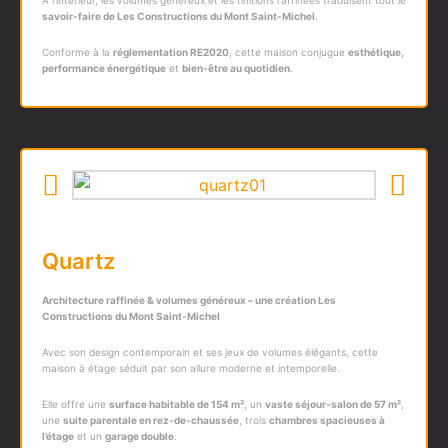
À l’intérieur, les volumes généreux et les finitions raffinées traduisent tout le
savoir-faire de Les Constructions du Mont Saint-Michel
.
Conforme à la
réglementation RE2020
, cette maison conjugue
esthétique,
performance énergétique
et
bien-être au quotidien
.
Quartz
Architecture raffinée & volumes généreux – une création
Les
Constructions du Mont Saint-Michel
Avec son design contemporain et ses jeux de volumes élégants, cette
maison à étage séduit par son allure moderne et intemporelle.
Elle offre une
surface habitable de 154 m²
, un
vaste séjour-salon de 57 m²
,
une
suite parentale en rez-de-chaussée
, trois
chambres spacieuses à
l’étage
et un
garage double
.