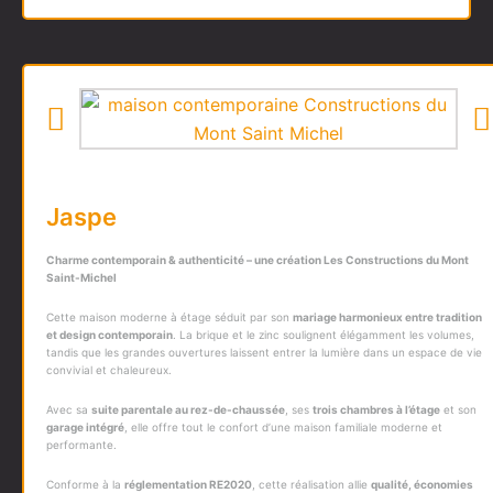
Jaspe
Charme contemporain & authenticité – une création
Les Constructions du Mont
Saint-Michel
Cette maison moderne à étage séduit par son
mariage harmonieux entre tradition
et design contemporain
.
La brique et le zinc soulignent élégamment les volumes,
tandis que les grandes ouvertures laissent entrer la lumière dans un espace de vie
convivial et chaleureux.
Avec sa
suite parentale au rez-de-chaussée
, ses
trois chambres à l’étage
et son
garage intégré
, elle offre tout le confort d’une maison familiale moderne et
performante.
Conforme à la
réglementation RE2020
, cette réalisation allie
qualité, économies