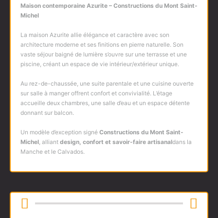
Maison contemporaine Azurite – Constructions du Mont Saint-
Michel
La maison Azurite allie élégance et caractère avec son
architecture moderne et ses finitions en pierre naturelle. Son
vaste séjour baigné de lumière s’ouvre sur une terrasse et une
piscine, créant un espace de vie intérieur/extérieur unique.
Au rez-de-chaussée, une suite parentale et une cuisine ouverte
sur salle à manger offrent confort et convivialité. L’étage
accueille deux chambres, une salle d’eau et un espace détente
donnant sur balcon.
Un modèle d’exception signé
Constructions du Mont Saint-
Michel
, alliant
design, confort et savoir-faire artisanal
dans la
Manche et le Calvados.