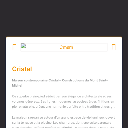
Cristal
Maison contemporaine Cristal – Constructions du Mont Saint-
Michel
Ce superbe plain-pied séduit par son élégance architecturale et ses
volumes généreux. Ses lignes modernes, associées à des finitions en
pierre naturelle, créent une harmonie parfaite entre tradition et design.
La maison s’organise autour d’un grand espace de vie lumineux ouvert
sur la terrasse et la piscine. Les chambres, dont une suite parentale
avec dressing, offrent confort et intimité. Le garage double complète