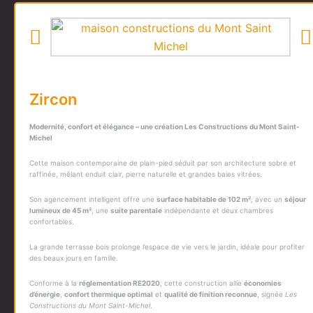
Zircon
Modernité, confort et élégance – une création
Les Constructions du Mont Saint-
Michel
Cette maison contemporaine de plain-pied séduit par son architecture sobre et
raffinée, mêlant enduit clair, pierre naturelle et grandes baies vitrées.
Son agencement intelligent offre une
surface habitable de 102 m²
, avec un
séjour
lumineux de 45 m²
, une
suite parentale
indépendante et deux chambres
confortables.
La grande terrasse bois prolonge l’espace de vie vers le jardin, idéale pour profiter
des beaux jours en famille.
Conforme à la
réglementation RE2020
, cette construction allie
économies
d’énergie
,
confort thermique optimal
et
qualité de finition reconnue
, signée
Les
Constructions du Mont Saint-Michel
.