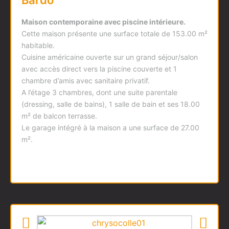
Bardo
Maison contemporaine avec piscine intérieure.
Cette maison présente une surface totale de 153.00 m²
habitable.
Cuisine américaine ouverte sur un grand séjour/salon
avec accès direct vers la piscine couverte et 1
chambre d’amis avec sanitaire privatif.
A l’étage 3 chambres, dont une suite parentale
(dressing, salle de bains), 1 salle de bain et ses 18.00
m² de balcon terrasse.
Le garage intégré à la maison a une surface de 27.00
m².