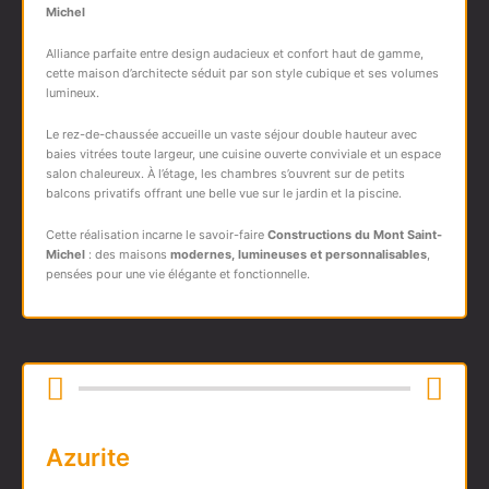
Michel
Alliance parfaite entre design audacieux et confort haut de gamme,
cette maison d’architecte séduit par son style cubique et ses volumes
lumineux.
Le rez-de-chaussée accueille un vaste séjour double hauteur avec
baies vitrées toute largeur, une cuisine ouverte conviviale et un espace
salon chaleureux. À l’étage, les chambres s’ouvrent sur de petits
balcons privatifs offrant une belle vue sur le jardin et la piscine.
Cette réalisation incarne le savoir-faire
Constructions du Mont Saint-
Michel
: des maisons
modernes, lumineuses et personnalisables
,
pensées pour une vie élégante et fonctionnelle.
Azurite