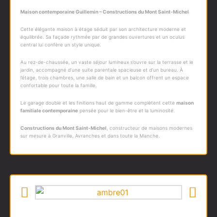
Maison contemporaine Guillemin – Constructions du Mont Saint-Michel
Cette élégante maison à étage séduit par son architecture moderne et
équilibrée. Sa façade rythmée par de grandes ouvertures et un oculus
central lui confère un style unique.
Au rez-de-chaussée, un vaste séjour lumineux s’ouvre sur la terrasse et le
jardin, accompagné d’une suite parentale spacieuse et d’un bureau. À
l’étage, trois chambres, une salle de bain et un balcon offrent un espace
confortable pour toute la famille.
Le garage double et les finitions haut de gamme complètent cette
maison
familiale contemporaine
pensée pour le bien-être et la luminosité.
Constructions du Mont Saint-Michel
, constructeur de maisons modernes
sur mesure à Granville, Avranches et dans toute la Manche.