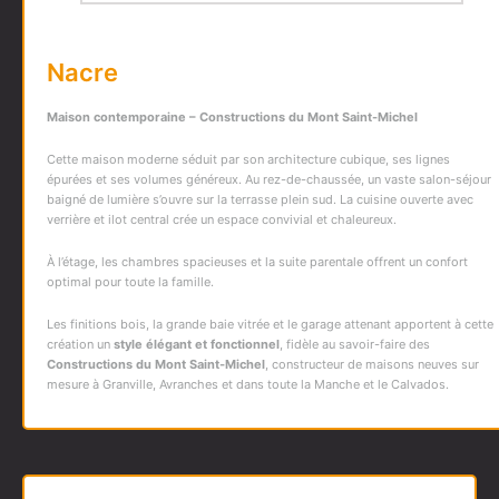
Nacre
Maison contemporaine – Constructions du Mont Saint-Michel
Cette maison moderne séduit par son architecture cubique, ses lignes
épurées et ses volumes généreux. Au rez-de-chaussée, un vaste salon-séjour
baigné de lumière s’ouvre sur la terrasse plein sud. La cuisine ouverte avec
verrière et ilot central crée un espace convivial et chaleureux.
À l’étage, les chambres spacieuses et la suite parentale offrent un confort
optimal pour toute la famille.
Les finitions bois, la grande baie vitrée et le garage attenant apportent à cette
création un
style élégant et fonctionnel
, fidèle au savoir-faire des
Constructions du Mont Saint-Michel
, constructeur de maisons neuves sur
mesure à Granville, Avranches et dans toute la Manche et le Calvados.