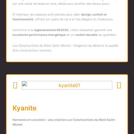
sur une vaste terrasse en bois, idéale pour profiter des beaux jours.
À l’intérieur, les espaces sont pensés pour allier
design, confort et
fonctionnalité
, offrant un cadre de vie à la fois élégant et chaleureux.
Conforme à la
réglementation RE2020
, cette réalisation garantit une
excellente performance énergétique
et un
confort durable
au quotidien.
Les Constructions du Mont Saint-Michel
– l’exigence du détail et la qualité
d’un constructeur reconnu.
Kyanite
Harmonie et caractère – une création
Les Constructions du Mont Saint-
Michel