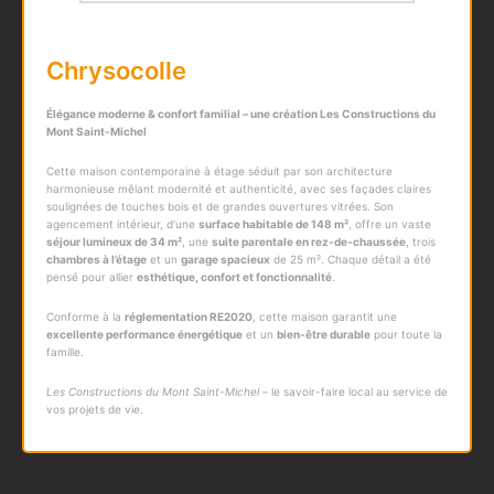
Chrysocolle
Élégance moderne & confort familial – une création
Les Constructions du
Mont Saint-Michel
Cette maison contemporaine à étage séduit par son architecture
harmonieuse mêlant modernité et authenticité, avec ses façades claires
soulignées de touches bois et de grandes ouvertures vitrées.
Son
agencement intérieur, d’une
surface habitable de 148 m²
, offre un vaste
séjour lumineux de 34 m²
, une
suite parentale en rez-de-chaussée
, trois
chambres à l’étage
et un
garage spacieux
de 25 m².
Chaque détail a été
pensé pour allier
esthétique, confort et fonctionnalité
.
Conforme à la
réglementation RE2020
, cette maison garantit une
excellente performance énergétique
et un
bien-être durable
pour toute la
famille.
Les Constructions du Mont Saint-Michel
– le savoir-faire local au service de
vos projets de vie.