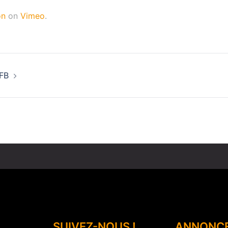
on
on
Vimeo
.
FFB
SUIVEZ-NOUS !
ANNONC