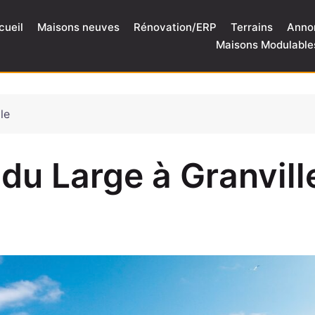
cueil
Maisons neuves
Rénovation/ERP
Terrains
Anno
Maisons Modulable
le
 du Large à Granvill