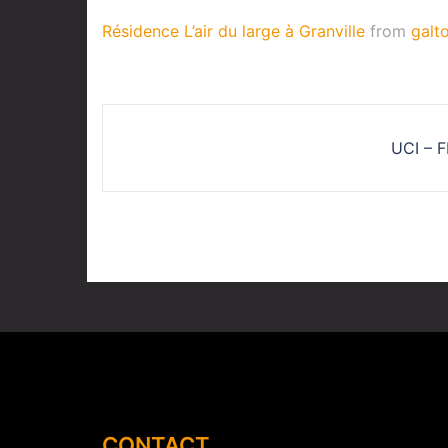
Résidence L’air du large à Granville
from
galt
UCI – 
CONTACT