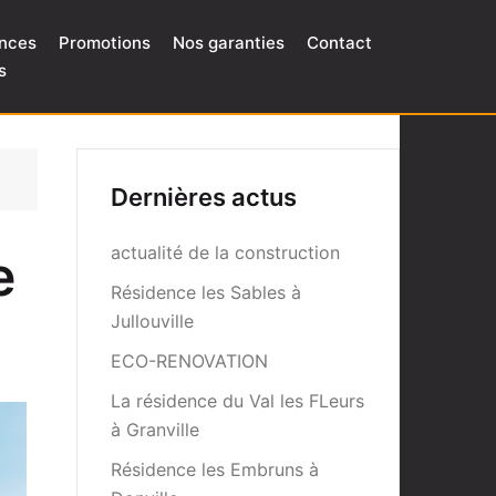
nces
Promotions
Nos garanties
Contact
s
Dernières actus
actualité de la construction
e
Résidence les Sables à
Jullouville
ECO-RENOVATION
La résidence du Val les FLeurs
à Granville
Résidence les Embruns à